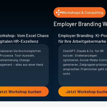
Workshops & Consulting
Employer Branding 
orkshop: Vom Excel Chaos
Employer Branding: KI-Po
igitalen HR-Exzellenz
für Ihre Arbeitgebermarke
talisieren Sie Ihre kompletten
ChatGPT, Claude & Co. für HR
Prozesse. Tool-Auswahl,
nutzen: Stellenanzeigen
lementierung, Change
optimieren, Social-Media-Cont
agement – alles aus einer Hand.
generieren, Zielgruppen präzise
ansprechen. Praktischer geht e
nicht.
etzt Workshop buchen
Jetzt Workshop buch