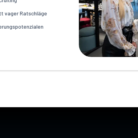
cruiting
t vager Ratschläge
ierungspotenzialen