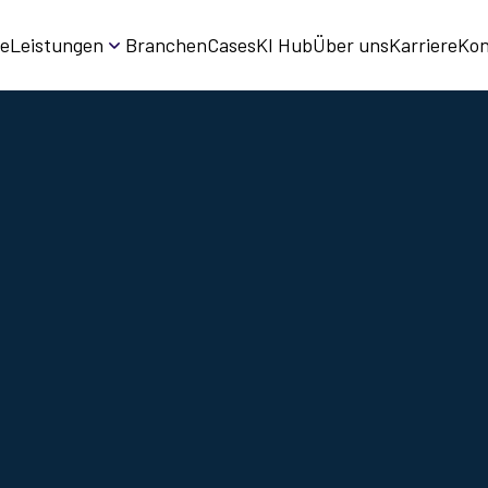
e
Leistungen
Branchen
Cases
KI Hub
Über uns
Karriere
Kon
anding,
& HR-
 praktische